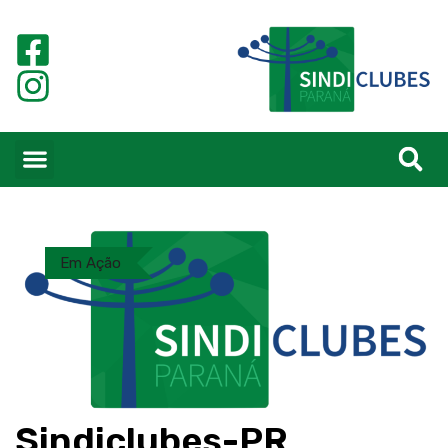
Em Ação
Sindiclubes-PR