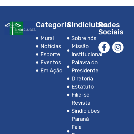
Categoria
Sindiclubes
Redes
Sociais
Mural
Sobre nós
Notícias
Missão
Esporte
Institucional
Eventos
Palavra do
Em Ação
Presidente
Diretoria
Estatuto
Filie-se
Revista
Sindiclubes
Paraná
Fale