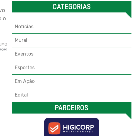
CATEGORIAS
vo
Categorias
o o
Notícias
Mural
XIMO
tação
Eventos
Esportes
Em Ação
Edital
PARCEIROS