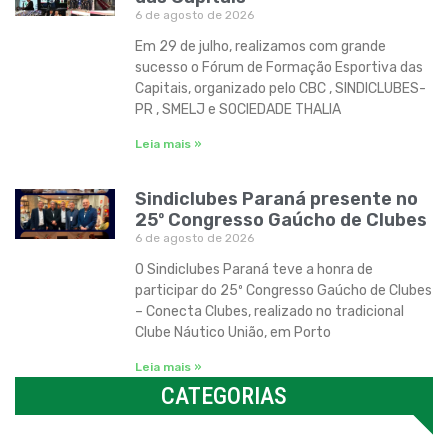
6 de agosto de 2026
Em 29 de julho, realizamos com grande
sucesso o Fórum de Formação Esportiva das
Capitais, organizado pelo CBC , SINDICLUBES-
PR , SMELJ e SOCIEDADE THALIA
Leia mais »
Sindiclubes Paraná presente no
25º Congresso Gaúcho de Clubes
6 de agosto de 2026
O Sindiclubes Paraná teve a honra de
participar do 25º Congresso Gaúcho de Clubes
– Conecta Clubes, realizado no tradicional
Clube Náutico União, em Porto
Leia mais »
CATEGORIAS
Categorias