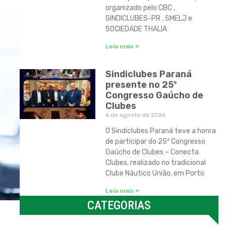
organizado pelo CBC ,
SINDICLUBES-PR , SMELJ e
SOCIEDADE THALIA
Leia mais »
Sindiclubes Paraná
presente no 25º
Congresso Gaúcho de
Clubes
6 de agosto de 2026
O Sindiclubes Paraná teve a honra
de participar do 25º Congresso
Gaúcho de Clubes – Conecta
Clubes, realizado no tradicional
Clube Náutico União, em Porto
Leia mais »
CATEGORIAS
Categorias