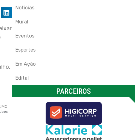
Notícias
Mural
eixar
Eventos
s
Esportes
Em Ação
lho.
Edital
PARCEIROS
XIMO
lubes