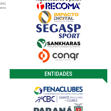
XIMO
 anos
ENTIDADES