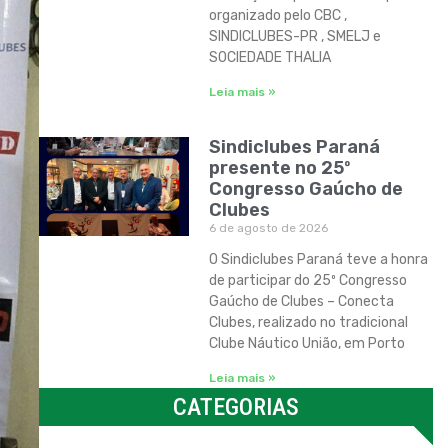
organizado pelo CBC ,
SINDICLUBES-PR , SMELJ e
SOCIEDADE THALIA
Leia mais »
Sindiclubes Paraná
presente no 25º
Congresso Gaúcho de
Clubes
6 de agosto de 2026
O Sindiclubes Paraná teve a honra
de participar do 25º Congresso
Gaúcho de Clubes – Conecta
Clubes, realizado no tradicional
Clube Náutico União, em Porto
Leia mais »
CATEGORIAS
Categorias