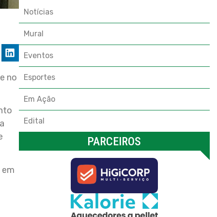
Notícias
Mural
Eventos
e no
Esportes
Em Ação
ento
Edital
ua
e
PARCEIROS
s em