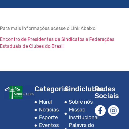
Para mais informações acesse o Link Abaixo:
Encontro de Presidentes de Sindicatos e Federações
Estaduais de Clubes do Brasil
Categoria
Sindiclubes
Redes
Sociais
Mural
Sobre nós
Notícias
Missão
Esporte
Institucional
Eventos
Palavra do