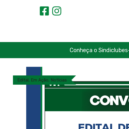
Conheça o Sindiclubes
Edital
,
Em Ação
,
Notícias