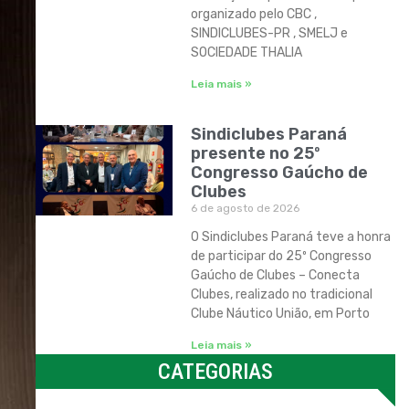
organizado pelo CBC ,
SINDICLUBES-PR , SMELJ e
SOCIEDADE THALIA
Leia mais »
Sindiclubes Paraná
presente no 25º
Congresso Gaúcho de
Clubes
6 de agosto de 2026
O Sindiclubes Paraná teve a honra
de participar do 25º Congresso
Gaúcho de Clubes – Conecta
Clubes, realizado no tradicional
Clube Náutico União, em Porto
Leia mais »
CATEGORIAS
Categorias