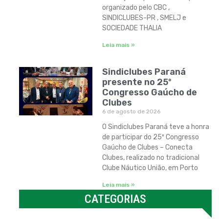
organizado pelo CBC ,
SINDICLUBES-PR , SMELJ e
SOCIEDADE THALIA
Leia mais »
Sindiclubes Paraná
presente no 25º
Congresso Gaúcho de
Clubes
6 de agosto de 2026
O Sindiclubes Paraná teve a honra
de participar do 25º Congresso
Gaúcho de Clubes – Conecta
Clubes, realizado no tradicional
Clube Náutico União, em Porto
Leia mais »
CATEGORIAS
Categorias