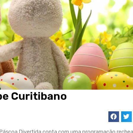
be Curitibano
 A Páscoa Divertida conta com uma programação reche