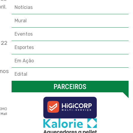
il.
Notícias
Mural
Eventos
a 22
Esportes
Em Ação
enos
Edital
PARCEIROS
XIMO
 Mall