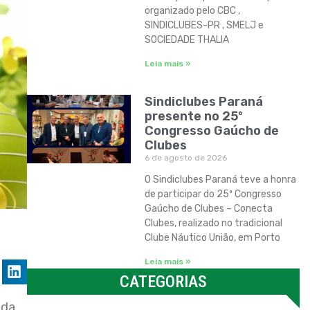
organizado pelo CBC ,
SINDICLUBES-PR , SMELJ e
SOCIEDADE THALIA
Leia mais »
Sindiclubes Paraná
presente no 25º
Congresso Gaúcho de
Clubes
6 de agosto de 2026
O Sindiclubes Paraná teve a honra
de participar do 25º Congresso
Gaúcho de Clubes – Conecta
Clubes, realizado no tradicional
Clube Náutico União, em Porto
Leia mais »
CATEGORIAS
ada
Categorias