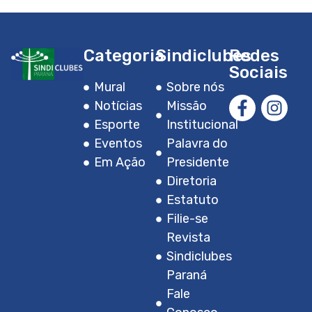
Categoria
Sindiclubes
Redes
Sociais
Mural
Sobre nós
Notícias
Missão
Esporte
Institucional
Eventos
Palavra do
Em Ação
Presidente
Diretoria
Estatuto
Filie-se
Revista
Sindiclubes
Paraná
Fale