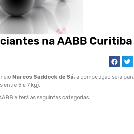
iciantes na AABB Curitiba
rneio
Marcos Saddock de Sá,
a competição será par
 entre 5 e 7 kg).
 AABB e terá as seguintes categorias: