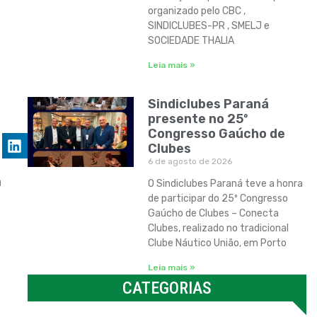
organizado pelo CBC ,
SINDICLUBES-PR , SMELJ e
SOCIEDADE THALIA
Leia mais »
Sindiclubes Paraná
presente no 25º
Congresso Gaúcho de
Clubes
6 de agosto de 2026
a
O Sindiclubes Paraná teve a honra
de participar do 25º Congresso
Gaúcho de Clubes – Conecta
Clubes, realizado no tradicional
Clube Náutico União, em Porto
Leia mais »
CATEGORIAS
Categorias