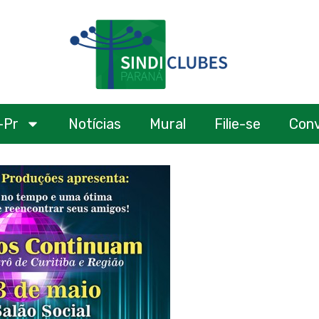
-Pr
Notícias
Mural
Filie-se
Con