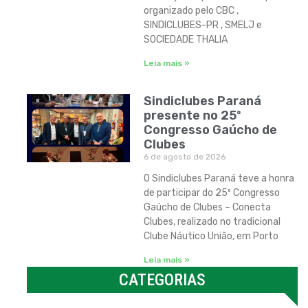
organizado pelo CBC ,
SINDICLUBES-PR , SMELJ e
SOCIEDADE THALIA
Leia mais »
Sindiclubes Paraná
presente no 25º
Congresso Gaúcho de
Clubes
6 de agosto de 2026
O Sindiclubes Paraná teve a honra
de participar do 25º Congresso
Gaúcho de Clubes – Conecta
Clubes, realizado no tradicional
Clube Náutico União, em Porto
Leia mais »
CATEGORIAS
Categorias